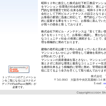
昭和１２年に創立した株式会社下村工務店マンシ
をマンション 住環境の社会的変遷に因り、更によ
門的な管理運営で対応 出来る様に、昭和５２年２
会社として下村ビルメンテナンス の設立となりま
お客様の要望に迅速に対応して、専門的なノウハ
的に提案する事をモットーに、お客様に喜んでい
が我々の使命と致 しております。
株式会社下村ビル・メンテナンスは『安くて良い
る
!!
をモットーとして、お客様に感謝し、豊かな
なコミュニティ社会 の発展に挑戦する』ことで、
理を積極的に努めております。
建物の老朽化は建てた時から始まっていると言わ
マンションもいかによい管理をして建物を長持ち
が問われています。
マンションの資産価値を落とさない。マンション
落とさずに良好な環境と最良なコミュニティー生
を維持出来るよう積極的に管理に努め、管理組合
役に立てるよう全力を尽くして取り組んでおりま
株式会社 
トップページのアニメーショ
〒541-0043 大阪市中央区高麗橋1-5-6 東洋ビ
ンをご覧になるにはマクロメ
E-mail :
os
ディアのFlashPlayer(無料）が
必要です。