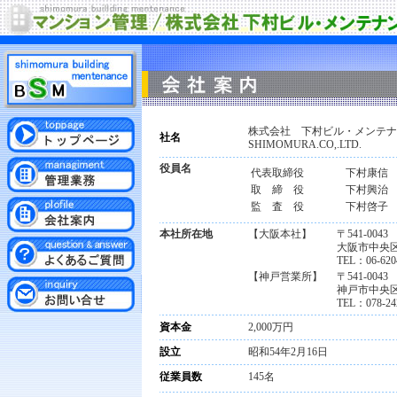
株式会社 下村ビル・メンテナ
社名
SHIMOMURA.CO,.LTD.
役員名
代表取締役
下村康信
取 締 役
下村興治
監 査 役
下村啓子
本社所在地
【大阪本社】
〒541-0043
大阪市中央区
TEL：06-620
【神戸営業所】
〒541-0043
神戸市中央区
TEL：078-24
資本金
2,000万円
設立
昭和54年2月16日
従業員数
145名