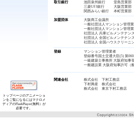
取引銀行
池田泉州銀行
堂島営業部
三菱UFJ銀行
大阪営業部
関西みらい銀行
本町営業部
加盟団体
大阪商工会議所
一般社団法人マンション管理業
一般社団法人マンション管理業
社団法人 兵庫ビルメンテナン
社団法人 全国ビルメンテナン
社団法人 全国ハウスクリーニ
登録
マンション管理業者
登録番号国土交通大臣(5) 第060
一級建築士事務所 大阪府知事登録
一般建設業 大阪府知事許可（般-4
関連会社
株式会社 下村工務店
下村興産 株式会社
株式会社 東京下村工務店
トップページのアニメーショ
ンをご覧になるにはマクロメ
ディアのFlashPlayer(無料）が
必要です。